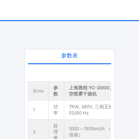
参数表
参
上海雅程
YC-
2000 真
Sr.no
数
空喷雾干燥机
功
7KW, 380V, 三相五线,
1
率
50/60 Hz
处
1000～1500mll/h （水
2
理
溶液）
量