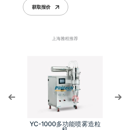
获取报价
上海雅程推荐
喷雾造粒
YC-015A有机溶剂喷雾干
Y
燥机