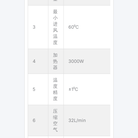
最
小
进
3
60⁰C
风
温
度
加
4
热
3000W
器
温
度
5
±1⁰C
精
度
压
缩
6
32L/min
空
气