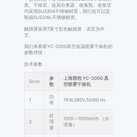
质。干燥室、旋风分离器、收集瓶、收集管
均采用SUS304不锈钢材质，我们也可以定
制成SUS316L不锈钢材质。
触摸屏采用7英寸彩色触摸屏，语言为中
文。
我们来看看YC-2000真空低温喷雾干燥机的
参数详情：
技术参数
参
上海雅程
YC-
2000 真
Sr.no
数
空喷雾干燥机
功
1
7KW,380V,50/60 Hz
率
处
1000～1500mll/h （水
2
理
溶液）
量