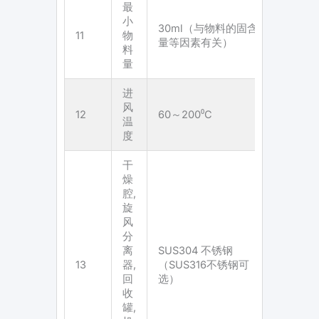
最
小
30ml（与物料的固含
11
物
量等因素有关）
料
量
进
风
12
60～200⁰C
温
度
干
燥
腔,
旋
风
分
离
SUS304 不锈钢
13
器,
（SUS316不锈钢可
回
选）
收
罐,