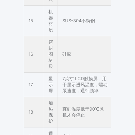
机
器
15
SUS-304不锈钢
材
质
密
封
16
圈
硅胶
材
质
显
7英寸 LCD触摸屏，用
17
示
于显示进风温度，蠕动
屏
泵速度，通针频率
加
热
直到温度低于90℃风
18
保
机才会停止
护
通