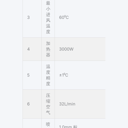
最
小
进
3
60⁰C
风
温
度
加
4
热
3000W
器
温
度
5
±1⁰C
精
度
压
缩
6
32L/min
空
气
喷
1.0mm 标