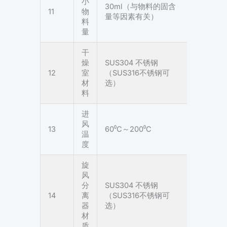
小
30ml（与物料的固含
11
物
量等因素有关）
料
量
干
燥
SUS304 不锈钢
12
室
（SUS316不锈钢可
材
选）
料
进
风
13
60⁰C～200⁰C
温
度
旋
风
分
SUS304 不锈钢
14
离
（SUS316不锈钢可
器
选）
材
质