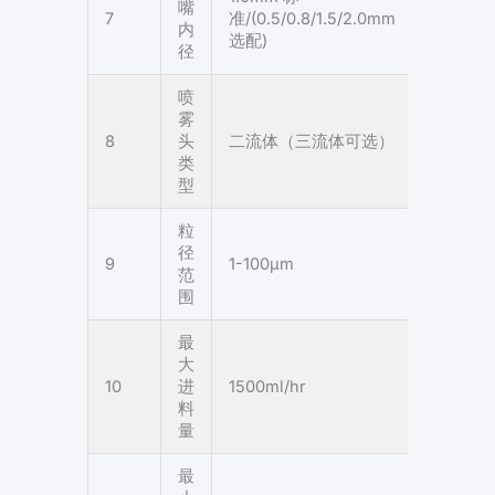
嘴
7
准/(0.5/0.8/1.5/2.0mm
内
选配)
径
喷
雾
8
头
二流体（三流体可选）
类
型
粒
径
9
1-100µm
范
围
最
大
10
进
1500ml/hr
料
量
最