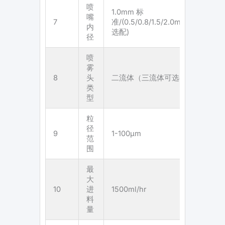
喷
1.0mm 标
嘴
7
准/(0.5/0.8/1.5/2.0mm
内
选配)
径
喷
雾
8
头
二流体（三流体可选）
类
型
粒
径
9
1-100µm
范
围
最
大
10
进
1500ml/hr
料
量