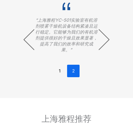
的
“上海雅程YC-501实验室有机溶
“上海雅
种
剂喷雾干燥机设备结构紧凑且运
干燥速度
超
行稳定。它能够为我们的有机溶
溶液的多
研
剂提供很好的干燥且效果显著，
出了我们
了
提高了我们的效率和研究成
究中发挥
果。”
1
2
上海雅程推荐