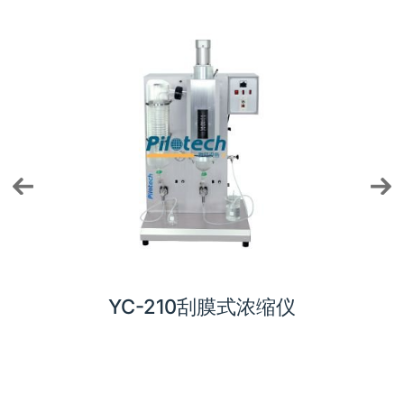
仪
YC-3000喷雾冷冻干燥机
Y