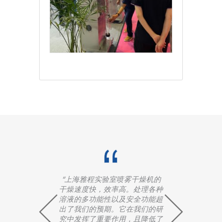
燥机的
“上海雅程YC-501实验室有机溶
“上
理各种
剂喷雾干燥机设备结构紧凑且运
干燥
功能超
行稳定。它能够为我们的有机溶
溶液
们的研
剂提供很好的干燥且效果显著，
出了
降低了
提高了我们的效率和研究成
究中