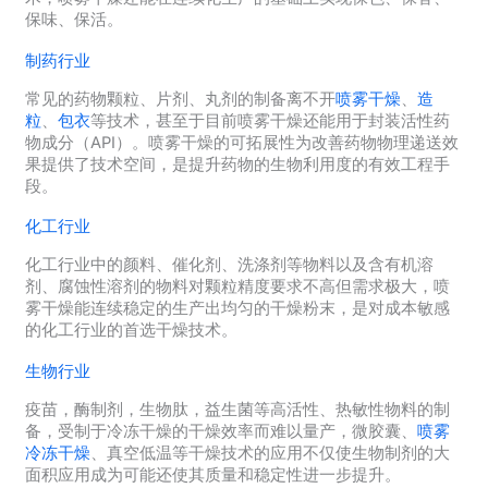
保味、保活。
制药行业
常见的药物颗粒、片剂、丸剂的制备离不开
喷雾干燥
、
造
粒
、
包衣
等技术，甚至于目前喷雾干燥还能用于封装活性药
物成分（API）。喷雾干燥的可拓展性为改善药物物理递送效
果提供了技术空间，是提升药物的生物利用度的有效工程手
段。
化工行业
化工行业中的颜料、催化剂、洗涤剂等物料以及含有机溶
剂、腐蚀性溶剂的物料对颗粒精度要求不高但需求极大，喷
雾干燥能连续稳定的生产出均匀的干燥粉末，是对成本敏感
的化工行业的首选干燥技术。
生物行业
疫苗，酶制剂，生物肽，益生菌等高活性、热敏性物料的制
备，受制于冷冻干燥的干燥效率而难以量产，微胶囊、
喷雾
冷冻干燥
、真空低温等干燥技术的应用不仅使生物制剂的大
面积应用成为可能还使其质量和稳定性进一步提升。