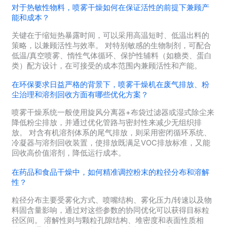
对于热敏性物料，喷雾干燥如何在保证活性的前提下兼顾产
能和成本？
关键在于缩短热暴露时间，可以采用高温短时、低温出料的
策略，以兼顾活性与效率。 对特别敏感的生物制剂，可配合
低温/真空喷雾、惰性气体循环、保护性辅料（如糖类、蛋白
类）配方设计，在可接受的成本范围内兼顾活性和产能。
在环保要求日益严格的背景下，喷雾干燥机在废气排放、粉
尘治理和溶剂回收方面有哪些优化方案？
喷雾干燥系统一般使用旋风分离器+布袋过滤器或湿式除尘来
降低粉尘排放，并通过优化管路与密封性来减少无组织排
放。 对含有机溶剂体系的尾气排放，则采用密闭循环系统、
冷凝器与溶剂回收装置，使排放既满足VOC排放标准，又能
回收高价值溶剂，降低运行成本。
在药品和食品干燥中，如何精准调控粉末的粒径分布和溶解
性？
粒径分布主要受雾化方式、喷嘴结构、雾化压力/转速以及物
料固含量影响，通过对这些参数的协同优化可以获得目标粒
径区间。 溶解性则与颗粒孔隙结构、堆密度和表面性质相